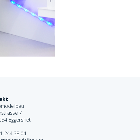
akt
emodellbau
strasse 7
34 Eggersriet
1 244 38 04