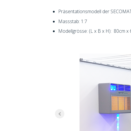
Präsentationsmodell der SECOMAT 
Massstab: 1:7
Modellgrösse: (L x B x H): 80cm 